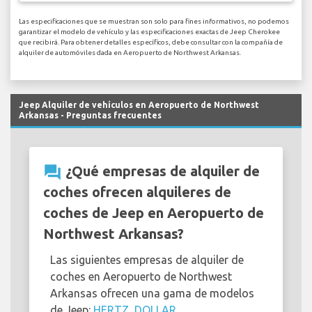
Las especificaciones que se muestran son solo para fines informativos, no podemos
garantizar el modelo de vehículo y las especificaciones exactas de Jeep Cherokee
que recibirá. Para obtener detalles específicos, debe consultar con la compañía de
alquiler de automóviles dada en Aeropuerto de Northwest Arkansas.
Jeep Alquiler de vehículos en Aeropuerto de Northwest
Arkansas - Preguntas frecuentes
question_answer
¿Qué empresas de alquiler de
coches ofrecen alquileres de
coches de Jeep en Aeropuerto de
Northwest Arkansas?
Las siguientes empresas de alquiler de
coches en Aeropuerto de Northwest
Arkansas ofrecen una gama de modelos
de Jeep:
HERTZ
,
DOLLAR