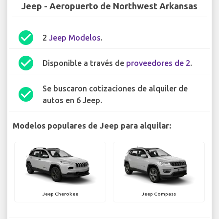
Jeep - Aeropuerto de Northwest Arkansas
check_circle
2
Jeep Modelos
.
check_circle
Disponible a través de
proveedores de 2
.
Se buscaron cotizaciones de alquiler de
check_circle
autos en 6 Jeep.
Modelos populares de Jeep para alquilar:
Jeep Cherokee
Jeep Compass