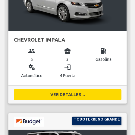
CHEVROLET IMPALA
group
business_center
local_gas_station
5
3
Gasolina
miscellaneous_services
login
Automático
4 Puerta
VER DETALLES...
TODOTERRENO GRANDE