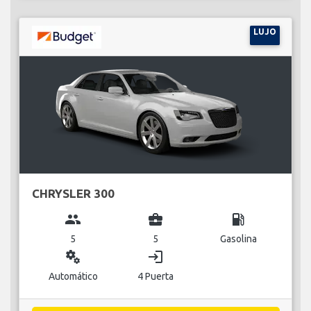
LUJO
CHRYSLER 300
group
business_center
local_gas_station
5
5
Gasolina
miscellaneous_services
login
Automático
4 Puerta