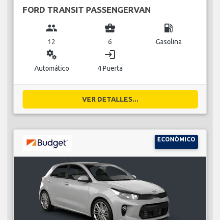
FORD TRANSIT PASSENGERVAN
group
business_center
local_gas_station
12
6
Gasolina
miscellaneous_services
login
Automático
4 Puerta
VER DETALLES...
ECONÓMICO