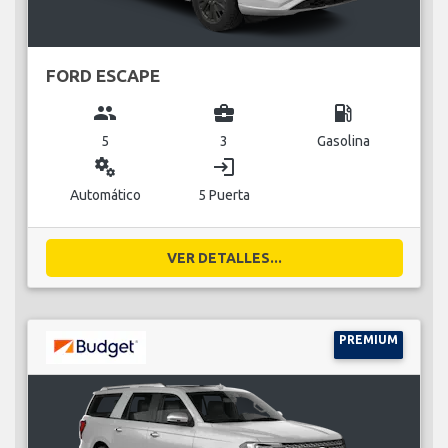
FORD ESCAPE
group
business_center
local_gas_station
5
3
Gasolina
miscellaneous_services
login
Automático
5 Puerta
VER DETALLES...
PREMIUM