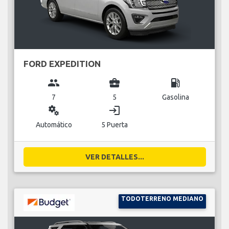
FORD EXPEDITION
group
business_center
local_gas_station
7
5
Gasolina
miscellaneous_services
login
Automático
5 Puerta
VER DETALLES...
TODOTERRENO MEDIANO