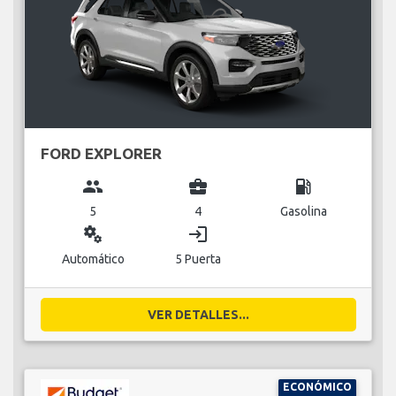
FORD EXPLORER
group
business_center
local_gas_station
5
4
Gasolina
miscellaneous_services
login
Automático
5 Puerta
VER DETALLES...
ECONÓMICO