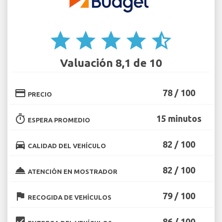
star
star
star
star
star_half
Valuación 8,1 de 10
credit_card
78 / 100
PRECIO
timer
15 minutos
ESPERA PROMEDIO
directions_car
82 / 100
CALIDAD DEL VEHÍCULO
room_service
82 / 100
ATENCIÓN EN MOSTRADOR
flag
79 / 100
RECOGIDA DE VEHÍCULOS
beenhere
86 / 100