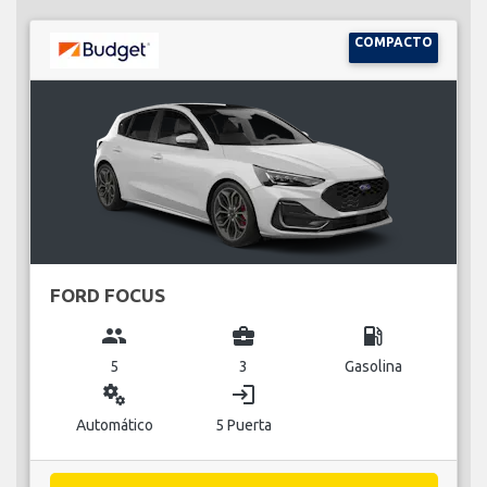
COMPACTO
FORD FOCUS
group
business_center
local_gas_station
5
3
Gasolina
miscellaneous_services
login
Automático
5 Puerta