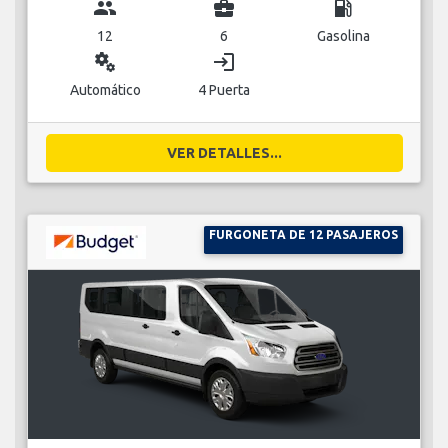
group
business_center
local_gas_station
12
6
Gasolina
miscellaneous_services
login
Automático
4 Puerta
VER DETALLES...
FURGONETA DE 12 PASAJEROS