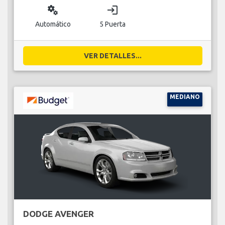
miscellaneous_services
login
Automático
5 Puerta
VER DETALLES...
MEDIANO
DODGE AVENGER