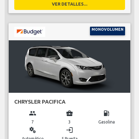
VER DETALLES...
MONOVOLUMEN
CHRYSLER PACIFICA
group
business_center
local_gas_station
7
3
Gasolina
miscellaneous_services
login
Automático
5 Puerta