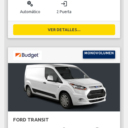
miscellaneous_services
login
Automático
2 Puerta
VER DETALLES...
MONOVOLUMEN
FORD TRANSIT