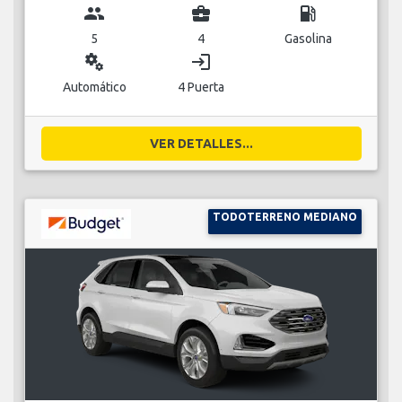
group
business_center
local_gas_station
5
4
Gasolina
miscellaneous_services
login
Automático
4 Puerta
VER DETALLES...
TODOTERRENO MEDIANO