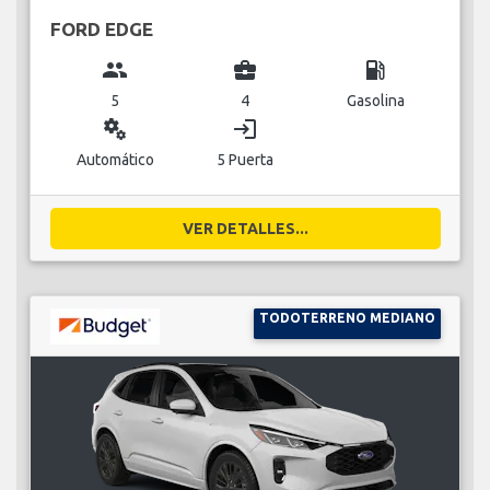
FORD EDGE
group
business_center
local_gas_station
5
4
Gasolina
miscellaneous_services
login
Automático
5 Puerta
VER DETALLES...
TODOTERRENO MEDIANO