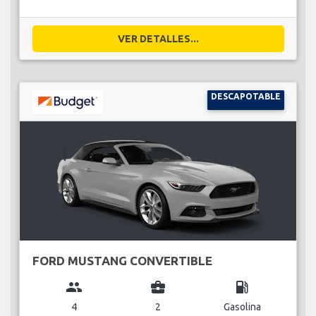
VER DETALLES...
DESCAPOTABLE
FORD MUSTANG CONVERTIBLE
group
business_center
local_gas_station
4
2
Gasolina