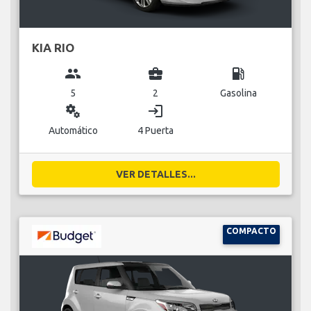
KIA RIO
group
business_center
local_gas_station
5
2
Gasolina
miscellaneous_services
login
Automático
4 Puerta
VER DETALLES...
COMPACTO