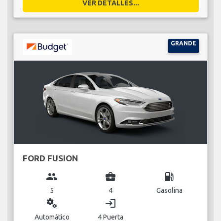
VER DETALLES...
GRANDE
FORD FUSION
group
business_center
local_gas_station
5
4
Gasolina
miscellaneous_services
login
Automático
4 Puerta