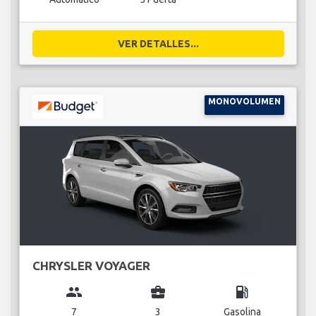
VER DETALLES...
MONOVOLUMEN
CHRYSLER VOYAGER
group
business_center
local_gas_station
7
3
Gasolina