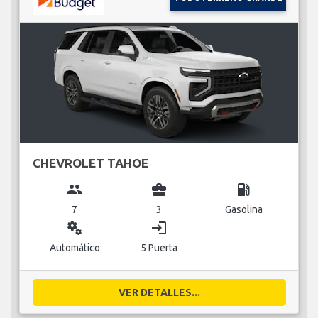
CHEVROLET TAHOE
group
business_center
local_gas_station
7
3
Gasolina
miscellaneous_services
login
Automático
5 Puerta
VER DETALLES...