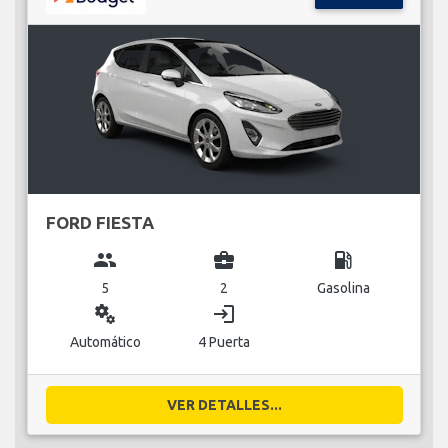
FORD FIESTA
group
business_center
local_gas_station
5
2
Gasolina
miscellaneous_services
login
Automático
4 Puerta
VER DETALLES...