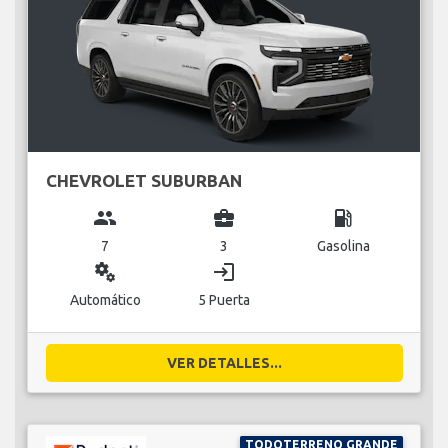
CHEVROLET SUBURBAN
group
business_center
local_gas_station
7
3
Gasolina
miscellaneous_services
login
Automático
5 Puerta
VER DETALLES...
TODOTERRENO GRANDE