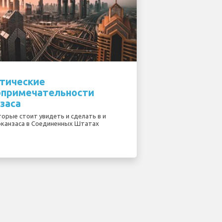
тические
опримечательности
заса
торые стоит увидеть и сделать в и
рканзаса в Соединенных Штатах