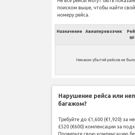
Не все рейсы могут быть показан
поиском выше, чтобы найти свой
номеру рейса.
Назначение
Авиаперевозчик
Рей
№
Никаких убытий рейсов не было
Нарушение рейса или не
багажом?
Требуйте до £1,600 (€1,920) за 
£520 (€600) компенсации за под
Проверьте свою компенсацию бе