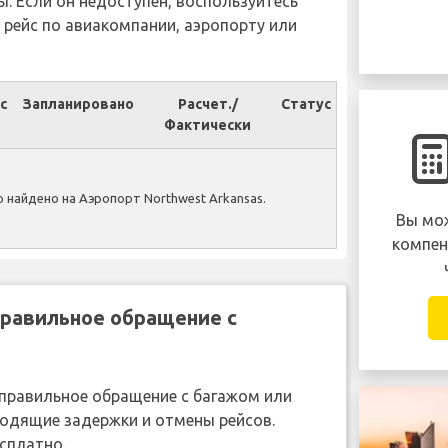
ы. Если он недоступен, воспользуйтесь
 рейс по авиакомпании, аэропорту или
с
Запланировано
Расчет./
Статус
Фактически
 найдено на Аэропорт Northwest Arkansas.
Вы мож
компен
правильное обращение с
неправильное обращение с багажом или
ходящие задержки и отмены рейсов.
сплатно.