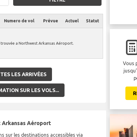
Numero de vol
Prévue
Actuel
Statut
é trouvée a Northwest Arkansas Aéroport.
Vous p
jusqu
TES LES ARRIVÉES
p
ATION SUR LES VOLS...
R
t Arkansas Aéroport
s sur les destinations accessibles via