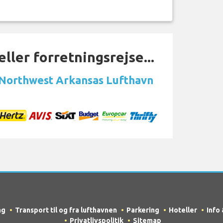
ller forretningsrejse...
 Northwest Arkansas Lufthavn
ng
Transport til og fra lufthavnen
Parkering
Hoteller
Info
Privatlivspolitik
Sitemap