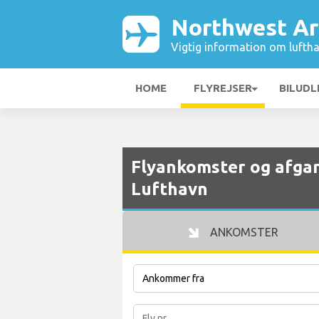
Northwest Ar
Vigtig information om luftha
HOME
FLYREJSER
BILUDL
Flyankomster og afga
Lufthavn
ANKOMSTER