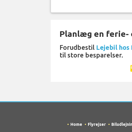
Planlæg en ferie- e
Forudbestil
Lejebil hos
til store besparelser.
Home
Flyrejser
Biludlejni