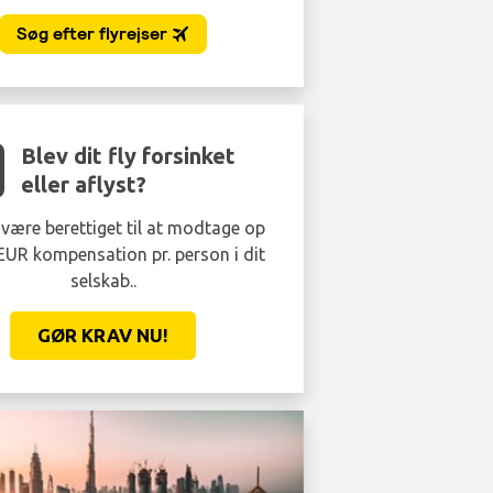
Blev dit fly forsinket
eller aflyst?
være berettiget til at modtage op
 EUR kompensation pr. person i dit
selskab..
GØR KRAV NU!