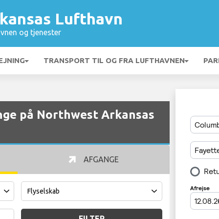
kansas Lufthavn
vnen og tjenester
EJNING
TRANSPORT TIL OG FRA LUFTHAVNEN
PAR
nge på Northwest Arkansas
AFGANGE
FILTER