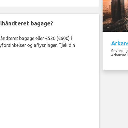
ejlhåndteret bagage?
håndteret bagage eller £520 (€600) i
Arkans
forsinkelser og aflysninger. Tjek din
Seværdigh
Arkansas 