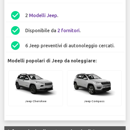
check_circle
2
Modelli Jeep
.
check_circle
Disponibile da
2 fornitori
.
check_circle
6 Jeep preventivi di autonoleggio cercati.
Modelli popolari di Jeep da noleggiare:
Jeep Cherokee
Jeep Compass