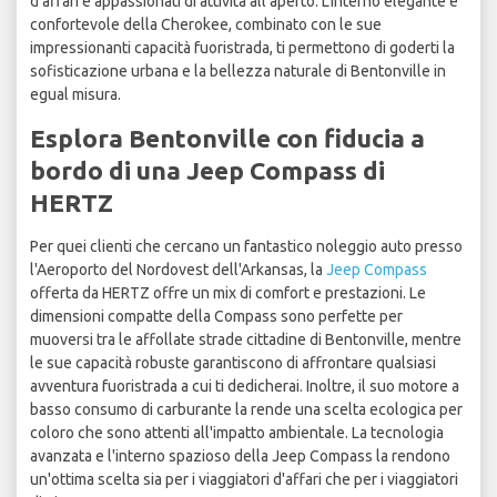
d'affari e appassionati di attività all'aperto. L'interno elegante e
confortevole della Cherokee, combinato con le sue
impressionanti capacità fuoristrada, ti permettono di goderti la
sofisticazione urbana e la bellezza naturale di Bentonville in
egual misura.
Esplora Bentonville con fiducia a
bordo di una Jeep Compass di
HERTZ
Per quei clienti che cercano un fantastico noleggio auto presso
l'Aeroporto del Nordovest dell'Arkansas, la
Jeep Compass
offerta da HERTZ offre un mix di comfort e prestazioni. Le
dimensioni compatte della Compass sono perfette per
muoversi tra le affollate strade cittadine di Bentonville, mentre
le sue capacità robuste garantiscono di affrontare qualsiasi
avventura fuoristrada a cui ti dedicherai. Inoltre, il suo motore a
basso consumo di carburante la rende una scelta ecologica per
coloro che sono attenti all'impatto ambientale. La tecnologia
avanzata e l'interno spazioso della Jeep Compass la rendono
un'ottima scelta sia per i viaggiatori d'affari che per i viaggiatori